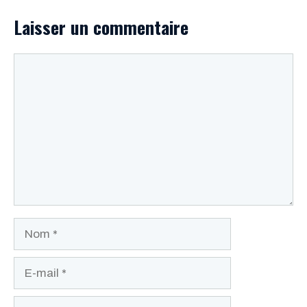
Laisser un commentaire
Commentaire
Nom
E-
mail
Site